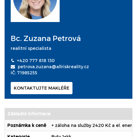
Bc. Zuzana Petrová
realitní specialista
+420 777 818 130
petrova.zuzana@allriskreality.cz
IČ: 71985255
KONTAKTUJTE MAKLÉŘE
Základní informace
Poznámka k ceně
+ záloha na služby 2420 Kč a el. energ
Kategorie
Byty 1+kk