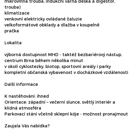
mikrovlnná trouba, indukční varná deska a digestoř,
trouba)
klimatizace
venkovní elektricky ovládané žaluzie
velkoformátové obklady a dlažba v koupelně
pračka
Lokalita
výborná dostupnost MHD - taktéž bezbariérový nástup,
centrum Brna během několika minut
v okolí cyklostezky, biotop, sportovní areály i parky
kompletní občanská vybavenost v docházkové vzdálenosti
Další informace
K nastěhování: ihned
Orientace: západní – večerní slunce, světlý interiér a
klidná atmosféra
Parkovací stání včetně sklepní kóje - možnost pronajmout
Zaujala Vás nabídka?