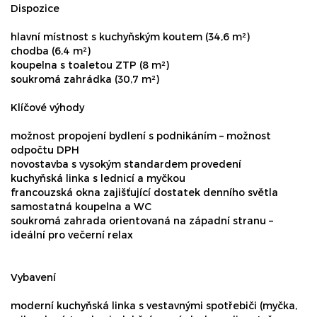
Dispozice
hlavní místnost s kuchyňským koutem (34,6 m²)
chodba (6,4 m²)
koupelna s toaletou ZTP (8 m²)
soukromá zahrádka (30,7 m²)
Klíčové výhody
možnost propojení bydlení s podnikáním – možnost
odpočtu DPH
novostavba s vysokým standardem provedení
kuchyňská linka s lednicí a myčkou
francouzská okna zajišťující dostatek denního světla
samostatná koupelna a WC
soukromá zahrada orientovaná na západní stranu –
ideální pro večerní relax
Vybavení
moderní kuchyňská linka s vestavnými spotřebiči (myčka,