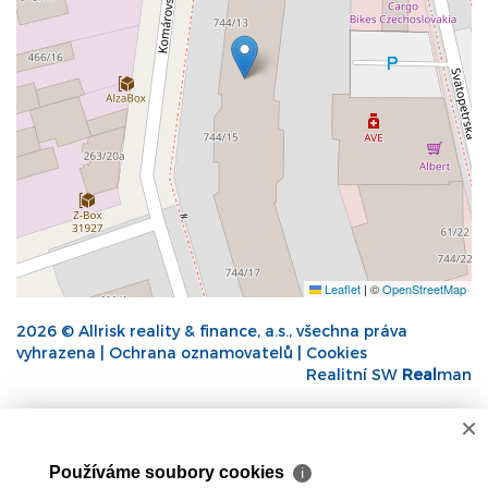
Leaflet
|
©
OpenStreetMap
2026 © Allrisk reality & finance, a.s., všechna práva
vyhrazena |
Ochrana oznamovatelů
|
Cookies
Realitní SW
Real
man
×
Používáme soubory cookies
ℹ