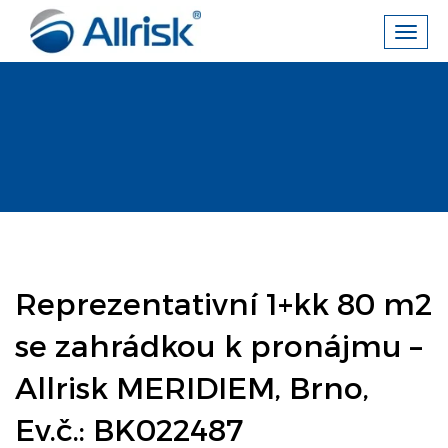
Toggl
navig
Reprezentativní 1+kk 80 m2
se zahrádkou k pronájmu –
Allrisk MERIDIEM, Brno,
Ev.č.: BK022487